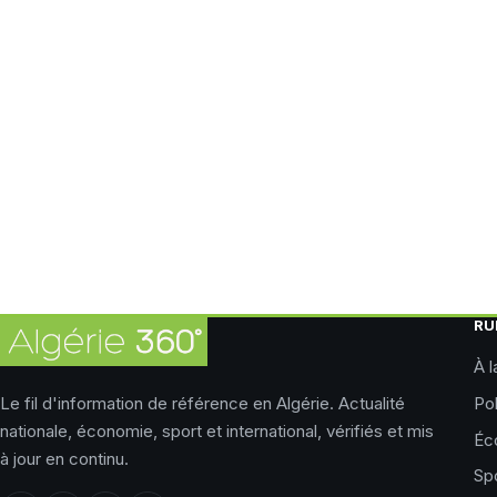
RU
À l
Le fil d'information de référence en Algérie. Actualité
Pol
nationale, économie, sport et international, vérifiés et mis
Éc
à jour en continu.
Sp