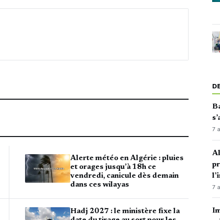
D
Ba
s’
7 
Al
Alerte météo en Algérie : pluies
p
et orages jusqu’à 18h ce
l’
vendredi, canicule dès demain
dans ces wilayas
7 
Im
Hadj 2027 : le ministère fixe la