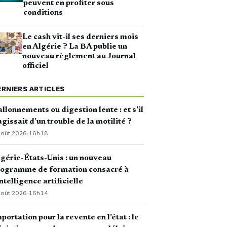
peuvent en profiter sous
conditions
Le cash vit-il ses derniers mois
en Algérie ? La BA publie un
nouveau règlement au Journal
officiel
ERNIERS ARTICLES
llonnements ou digestion lente : et s’il
agissait d’un trouble de la motilité ?
août 2026
·
16h18
gérie-États-Unis : un nouveau
rogramme de formation consacré à
intelligence artificielle
août 2026
·
16h14
portation pour la revente en l’état : le