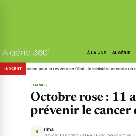
À LA UNE
ALGÉRIE
Importation pour la revente en l’état : le ministère accorde un nouve
URGENT
FEMMES
Octobre rose : 11 
prévenir le cancer 
rima
R
Publié le 19 octobre 2014 à 14:28
1 min de lecture