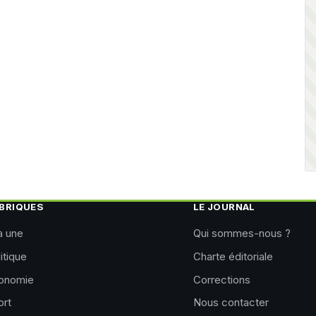
BRIQUES
LE JOURNAL
a une
Qui sommes-nous ?
itique
Charte éditoriale
onomie
Corrections
ort
Nous contacter