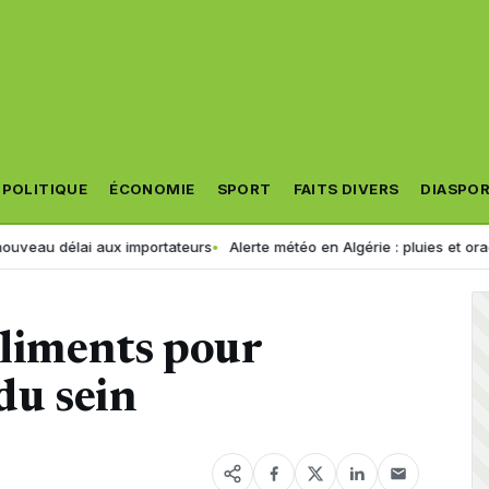
POLITIQUE
ÉCONOMIE
SPORT
FAITS DIVERS
DIASPO
au délai aux importateurs
Alerte météo en Algérie : pluies et orages 
aliments pour
du sein