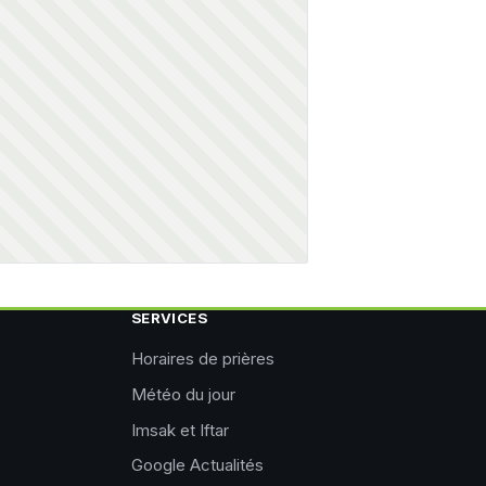
SERVICES
Horaires de prières
Météo du jour
Imsak et Iftar
Google Actualités