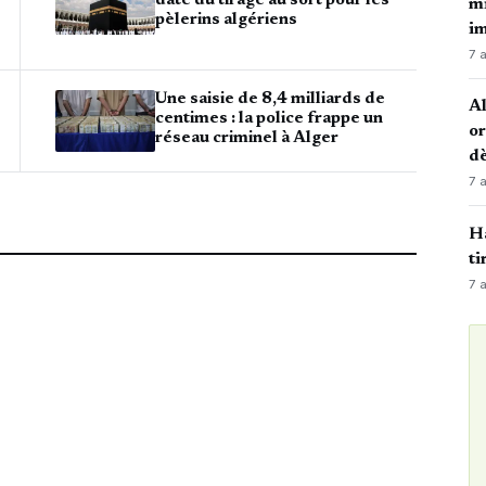
date du tirage au sort pour les
mi
pèlerins algériens
i
7 
Une saisie de 8,4 milliards de
Al
centimes : la police frappe un
or
réseau criminel à Alger
dè
7 
Ha
ti
7 