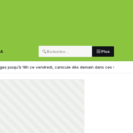
🔍
RA
Plus
jusqu’à 18h ce vendredi, canicule dès demain dans ces wilayas
Hadj 20