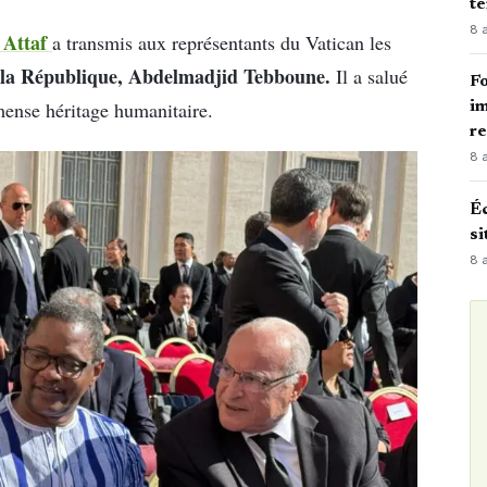
te
8 
Attaf
a transmis aux représentants du Vatican les
 la République, Abdelmadjid Tebboune.
Il a salué
Fo
ense héritage humanitaire.
im
r
8 
Éc
si
8 