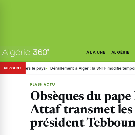
À LA UNE
ALGÉRIE
e pays
Déraillement à Alger : la SNTF modifie temporairement la circula
URGENT
FLASH ACTU
Obsèques du pape 
Attaf transmet les
président Tebboun