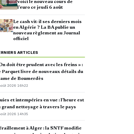
voici le nouveau cours de
l’euro ce jeudi 6 août
Le cash vit-il ses derniers mois
en Algérie ? La BA publie un
nouveau règlement au Journal
officiel
ERNIERS ARTICLES
On doit être prudent avec les freins » :
 Parquet livre de nouveaux détails du
rame de Boumerdès
août 2026
·
16h22
uies et intempéries en vue : l’heure est
 grand nettoyage à travers le pays
août 2026
·
14h35
raillement à Alger : la SNTF modifie