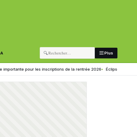
🔍
RA
Plus
es inscriptions de la rentrée 2026
Éclipse solaire du 12 août : voici l