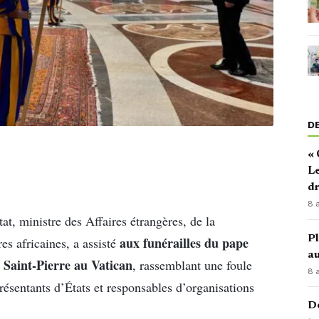
D
« 
Le
d
8 
at, ministre des Affaires étrangères, de la
Pl
aux funérailles du pape
es africaines, a assisté
au
e Saint-Pierre au Vatican
, rassemblant une foule
8 
ésentants d’États et responsables d’organisations
Dé