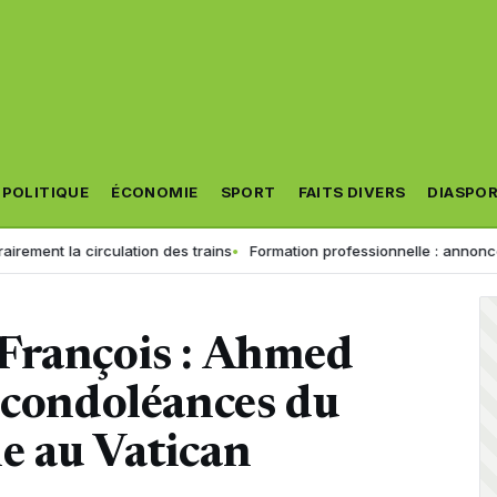
POLITIQUE
ÉCONOMIE
SPORT
FAITS DIVERS
DIASPO
tion des trains
Formation professionnelle : annonce importante pour l
François : Ahmed
 condoléances du
e au Vatican