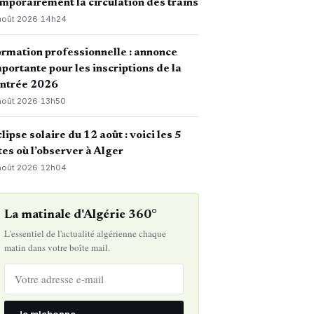
mporairement la circulation des trains
août 2026
·
14h24
rmation professionnelle : annonce
portante pour les inscriptions de la
entrée 2026
août 2026
·
13h50
lipse solaire du 12 août : voici les 5
tes où l’observer à Alger
août 2026
·
12h04
La matinale d'Algérie 360°
L'essentiel de l'actualité algérienne chaque
matin dans votre boîte mail.
Je m'abonne