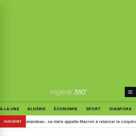
À LA UNE
ALGÉRIE
ÉCONOMIE
SPORT
DIASPORA
e Manon Relandeau : sa mère appelle Macron à relancer la coopération a
URGENT