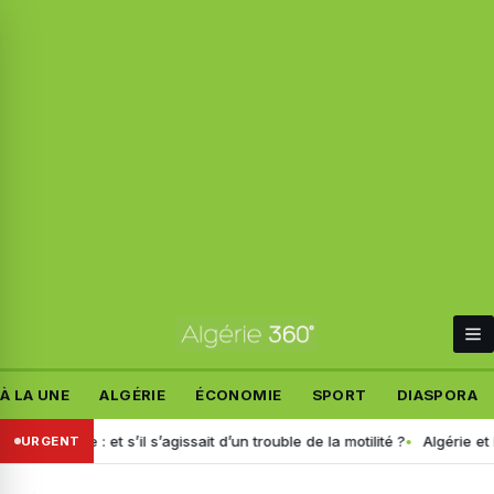
À LA UNE
ALGÉRIE
ÉCONOMIE
SPORT
DIASPORA
nte : et s’il s’agissait d’un trouble de la motilité ?
Algérie et États-U
URGENT