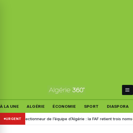
À LA UNE
ALGÉRIE
ÉCONOMIE
SPORT
DIASPORA
au sélectionneur de l’équipe d’Algérie : la FAF retient trois noms
Disp
URGENT