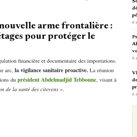
Sé
dé
pé
6 
nouvelle arme frontalière :
 étages pour protéger le
P
Al
vo
6 
régulation financière et documentaire des importations.
la vigilance sanitaire proactive.
ur arc,
La réunion
VI
président Abdelmadjid Tebboune
tions du
, visant à
de
p
on de la santé des citoyens
».
6 