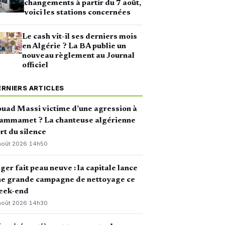
changements à partir du 7 août,
voici les stations concernées
Le cash vit-il ses derniers mois
en Algérie ? La BA publie un
nouveau règlement au Journal
officiel
ERNIERS ARTICLES
uad Massi victime d’une agression à
ammamet ? La chanteuse algérienne
rt du silence
août 2026
·
14h50
ger fait peau neuve : la capitale lance
ne grande campagne de nettoyage ce
eek-end
août 2026
·
14h30