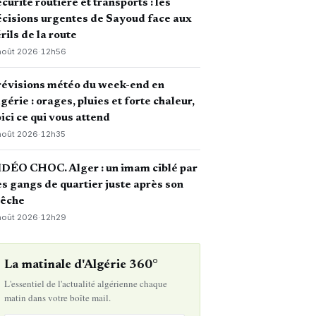
curité routière et transports : les
cisions urgentes de Sayoud face aux
rils de la route
août 2026
·
12h56
révisions météo du week-end en
gérie : orages, pluies et forte chaleur,
ici ce qui vous attend
août 2026
·
12h35
DÉO CHOC. Alger : un imam ciblé par
s gangs de quartier juste après son
rêche
août 2026
·
12h29
La matinale d'Algérie 360°
L'essentiel de l'actualité algérienne chaque
matin dans votre boîte mail.