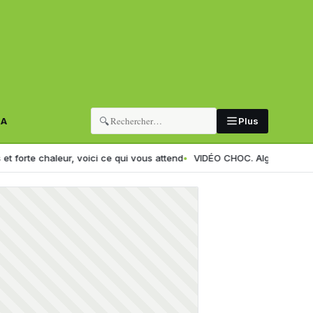
🔍
RA
Plus
eur, voici ce qui vous attend
VIDÉO CHOC. Alger : un imam ciblé par 