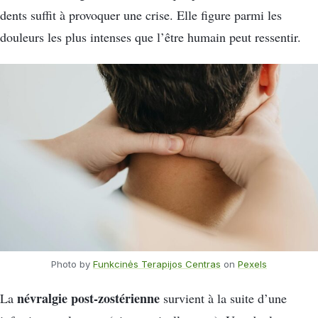
dents suffit à provoquer une crise. Elle figure parmi les
douleurs les plus intenses que l’être humain peut ressentir.
Photo by
Funkcinės Terapijos Centras
on
Pexels
névralgie post-zostérienne
La
survient à la suite d’une