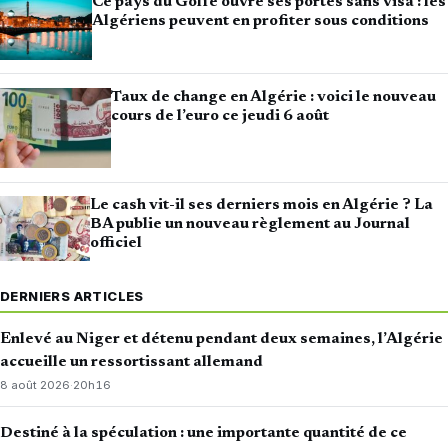
Ce pays du Golfe ouvre ses portes sans visa : les
Algériens peuvent en profiter sous conditions
Taux de change en Algérie : voici le nouveau
cours de l’euro ce jeudi 6 août
Le cash vit-il ses derniers mois en Algérie ? La
BA publie un nouveau règlement au Journal
officiel
DERNIERS ARTICLES
Enlevé au Niger et détenu pendant deux semaines, l’Algérie
accueille un ressortissant allemand
8 août 2026
·
20h16
Destiné à la spéculation : une importante quantité de ce