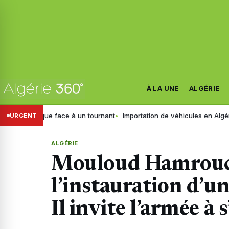
À LA UNE
ALGÉRIE
érurgique face à un tournant
Importation de véhicules en Algérie : ce
URGENT
ALGÉRIE
Mouloud Hamrouch
l’instauration d’u
Il invite l’armée à