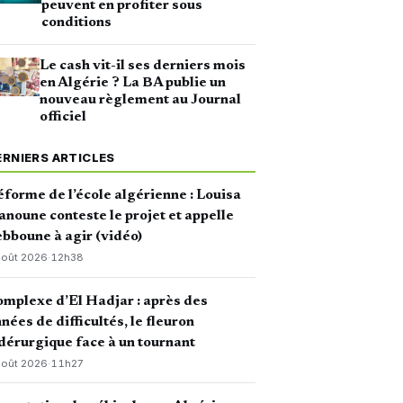
peuvent en profiter sous
conditions
Le cash vit-il ses derniers mois
en Algérie ? La BA publie un
nouveau règlement au Journal
officiel
ERNIERS ARTICLES
forme de l’école algérienne : Louisa
noune conteste le projet et appelle
bboune à agir (vidéo)
août 2026
·
12h38
mplexe d’El Hadjar : après des
nées de difficultés, le fleuron
dérurgique face à un tournant
août 2026
·
11h27