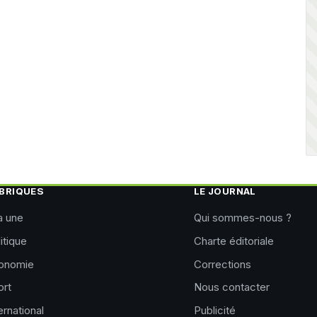
BRIQUES
LE JOURNAL
a une
Qui sommes-nous ?
itique
Charte éditoriale
onomie
Corrections
ort
Nous contacter
ernational
Publicité