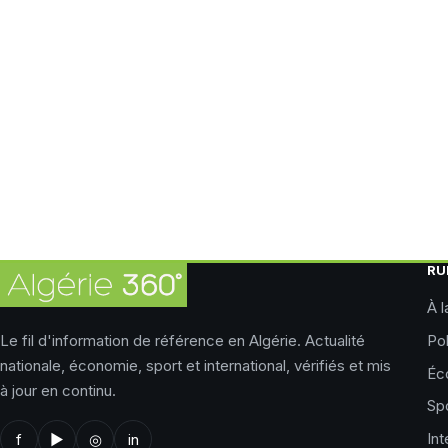
RU
À l
Le fil d'information de référence en Algérie. Actualité
Pol
nationale, économie, sport et international, vérifiés et mis
Éc
à jour en continu.
Sp
Int
f
▶
◎
in