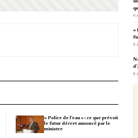
Im
qu
6 
« 
fu
6 
No
d’
6 
« Police de l’eau » : ce que prévoit
le futur décret annoncé par le
ministre