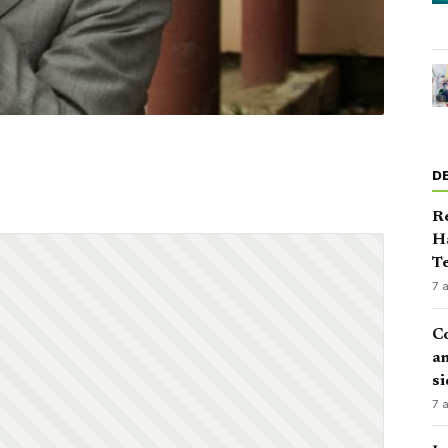
D
Ré
Ha
Te
7 
Co
an
si
7 