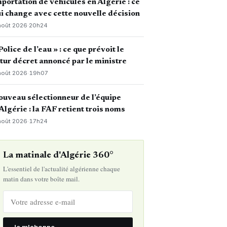
portation de véhicules en Algérie : ce
i change avec cette nouvelle décision
août 2026
·
20h24
Police de l’eau » : ce que prévoit le
tur décret annoncé par le ministre
août 2026
·
19h07
uveau sélectionneur de l’équipe
Algérie : la FAF retient trois noms
août 2026
·
17h24
La matinale d'Algérie 360°
L'essentiel de l'actualité algérienne chaque
matin dans votre boîte mail.
Je m'abonne