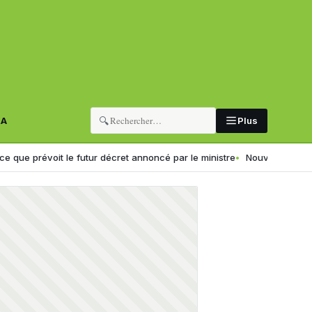
🔍
RA
Plus
prévoit le futur décret annoncé par le ministre
Nouveau sélectionneur d