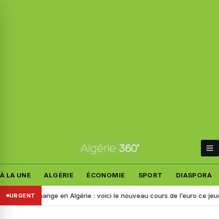
À LA UNE
ALGÉRIE
ÉCONOMIE
SPORT
DIASPORA
e change en Algérie : voici le nouveau cours de l’euro ce jeudi 6 août
URGENT