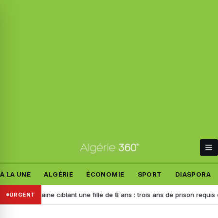
À LA UNE
ALGÉRIE
ÉCONOMIE
SPORT
DIASPORA
haine ciblant une fille de 8 ans : trois ans de prison requis contre l’aut
URGENT