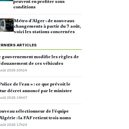
peuvent en profiter sous
conditions
Métro d’Alger : de nouveaux
changements à partir du 7 août,
voici les stations concernées
ERNIERS ARTICLES
 gouvernement modifie les règles de
édouanement de ces véhicules
août 2026
·
20h24
Police de l’eau » : ce que prévoit le
tur décret annoncé par le ministre
août 2026
·
19h07
uveau sélectionneur de l’équipe
Algérie : la FAF retient trois noms
août 2026
·
17h24