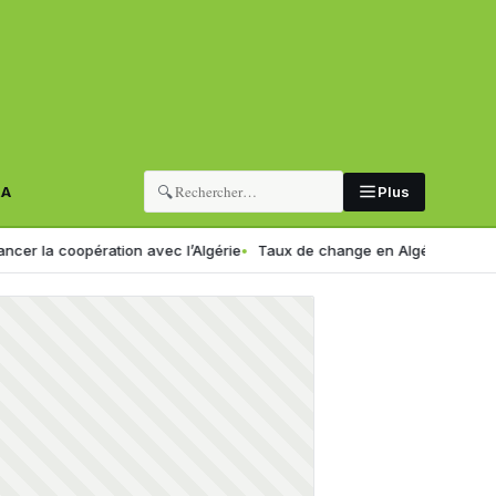
🔍
RA
Plus
ation avec l’Algérie
Taux de change en Algérie : voici le nouveau cou