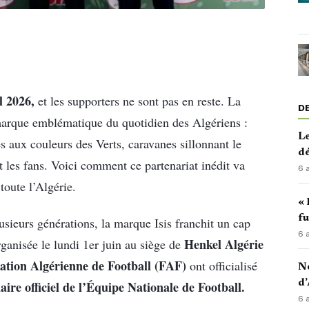
 2026,
et les supporters ne sont pas en reste. La
D
 marque emblématique du quotidien des Algériens :
Le
es aux couleurs des Verts, caravanes sillonnant le
d
 les fans. Voici comment ce partenariat inédit va
6 
toute l’Algérie.
« 
fu
usieurs générations, la marque Isis franchit un cap
6 
Henkel Algérie
ganisée le lundi 1er juin au siège de
ation Algérienne de Football (FAF)
ont officialisé
No
d’
naire officiel de l’Équipe Nationale de Football.
6 