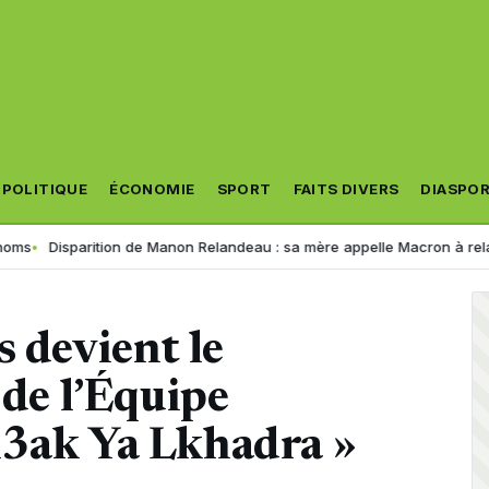
POLITIQUE
ÉCONOMIE
SPORT
FAITS DIVERS
DIASPO
tion de Manon Relandeau : sa mère appelle Macron à relancer la coopér
s devient le
 de l’Équipe
M3ak Ya Lkhadra »