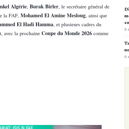
nkel Algérie
Burak Birler
,
, le secrétaire général de
Di
Mohamed El Amine Mesloug
 de la FAF,
, ainsi que
mè
ammed El Hadi Hamma
co
, et plusieurs cadres du
6 
Coupe du Monde 2026
, avec la prochaine
comme
Ta
no
6 