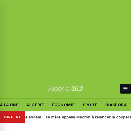
À LA UNE
ALGÉRIE
ÉCONOMIE
SPORT
DIASPORA
 Manon Relandeau : sa mère appelle Macron à relancer la coopération a
URGENT