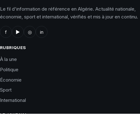
Le fil d'information de référence en Algérie. Actualité nationale,
économie, sport et international, vérifiés et mis à jour en continu.
f
▶
◎
in
RUBRIQUES
À la une
Politique
Économie
Sport
International
LE JOURNAL
Qui sommes-nous ?
Charte éditoriale