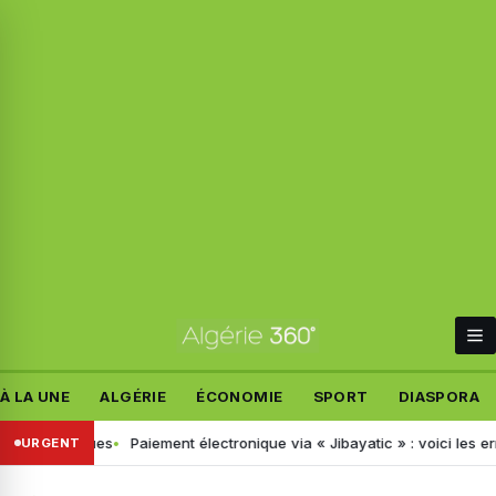
À LA UNE
ALGÉRIE
ÉCONOMIE
SPORT
DIASPORA
 drogues
Paiement électronique via « Jibayatic » : voici les erreurs à
URGENT