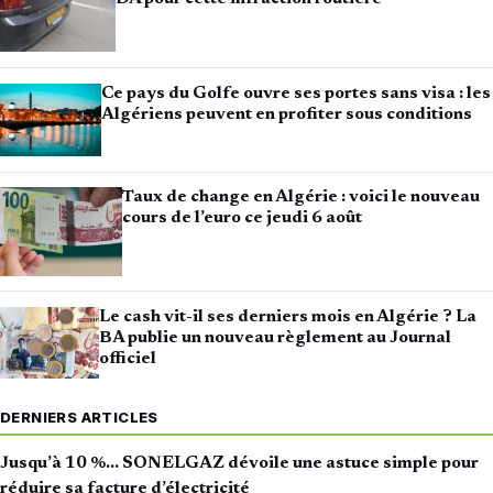
Ce pays du Golfe ouvre ses portes sans visa : les
Algériens peuvent en profiter sous conditions
Taux de change en Algérie : voici le nouveau
cours de l’euro ce jeudi 6 août
Le cash vit-il ses derniers mois en Algérie ? La
BA publie un nouveau règlement au Journal
officiel
DERNIERS ARTICLES
Jusqu’à 10 %… SONELGAZ dévoile une astuce simple pour
réduire sa facture d’électricité