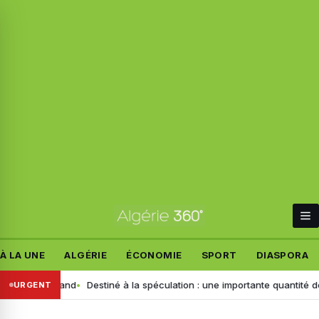
À LA UNE
ALGÉRIE
ÉCONOMIE
SPORT
DIASPORA
t allemand
Destiné à la spéculation : une importante quantité de ce pr
URGENT