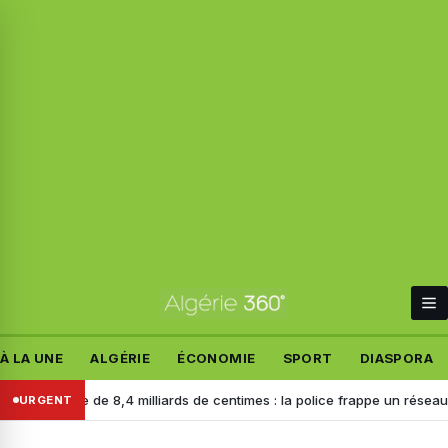
À LA UNE
ALGÉRIE
ÉCONOMIE
SPORT
DIASPORA
isie de 8,4 milliards de centimes : la police frappe un réseau criminel 
URGENT