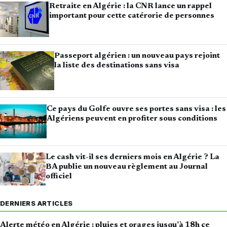
Retraite en Algérie : la CNR lance un rappel
important pour cette catérorie de personnes
Passeport algérien : un nouveau pays rejoint
la liste des destinations sans visa
Ce pays du Golfe ouvre ses portes sans visa : les
Algériens peuvent en profiter sous conditions
Le cash vit-il ses derniers mois en Algérie ? La
BA publie un nouveau règlement au Journal
officiel
DERNIERS ARTICLES
Alerte météo en Algérie : pluies et orages jusqu’à 18h ce