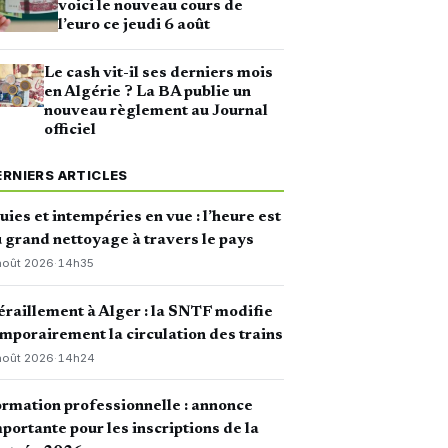
voici le nouveau cours de
l’euro ce jeudi 6 août
Le cash vit-il ses derniers mois
en Algérie ? La BA publie un
nouveau règlement au Journal
officiel
ERNIERS ARTICLES
uies et intempéries en vue : l’heure est
 grand nettoyage à travers le pays
août 2026
·
14h35
raillement à Alger : la SNTF modifie
mporairement la circulation des trains
août 2026
·
14h24
rmation professionnelle : annonce
portante pour les inscriptions de la