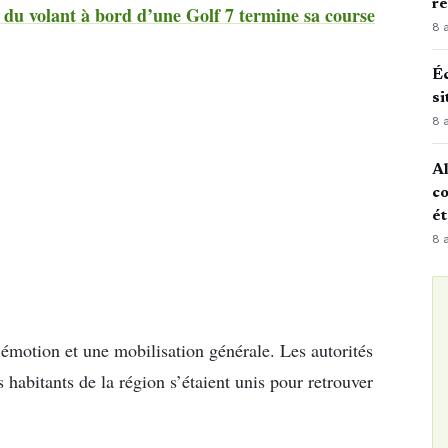
r
 volant à bord d’une Golf 7 termine sa course
8 
Éc
si
8 
Al
co
é
8 
 émotion et une mobilisation générale. Les autorités
es habitants de la région s’étaient unis pour retrouver