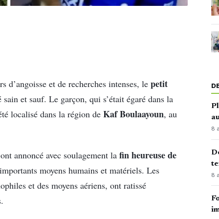
petit
rs d’angoisse et de recherches intenses, le
D
é sain et sauf. Le garçon, qui s’était égaré dans la
Pl
Kaf Boulaayoun
é localisé dans la région de
, au
au
8 
Dé
fin heureuse de
ont annoncé avec soulagement la
te
importants moyens humains et matériels. Les
8 
ophiles et des moyens aériens, ont ratissé
.
Fo
im