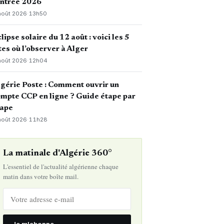
entrée 2026
août 2026
·
13h50
lipse solaire du 12 août : voici les 5
tes où l’observer à Alger
août 2026
·
12h04
gérie Poste : Comment ouvrir un
mpte CCP en ligne ? Guide étape par
tape
août 2026
·
11h28
La matinale d'Algérie 360°
L'essentiel de l'actualité algérienne chaque
matin dans votre boîte mail.
Je m'abonne