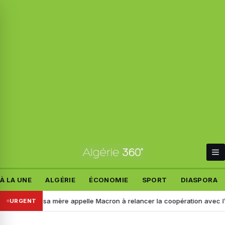
À LA UNE
ALGÉRIE
ÉCONOMIE
SPORT
DIASPORA
 : sa mère appelle Macron à relancer la coopération avec l’Algérie
URGENT