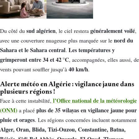
sud algérien
généralement voilé
Du côté du
, le ciel restera
,
nord du
avec une couverture nuageuse plus marquée sur le
Sahara et le Sahara central
Les températures y
.
grimperont entre 34 et 42 °C
, accompagnées, elles aussi, de
40 km/h
vents pouvant souffler jusqu’à
.
Alerte météo en Algérie : vigilance jaune dans
plusieurs régions !
l’Office national de la météorologie
Face à cette instabilité,
(ONM)
plus de 35 wilayas en vigilance jaune pour
a placé
pluie et orages
. Les régions concernées incluent notamment
Alger, Oran, Blida, Tizi-Ouzou, Constantine, Batna,
Béjaïa, Sidi-Bel-Abbès, Ouargla, El-Oued, Tlemcen,