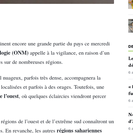
inent encore une grande partie du pays ce mercredi
D
ologie (ONM)
appelle à la vigilance, en raison d’un
Le
ues sur de nombreuses régions.
d
6 
l nuageux, parfois très dense, accompagnera la
localisées et parfois à des orages. Toutefois, une
« 
fu
e l’ouest
, où quelques éclaircies viendront percer
6 
No
 régions de l’ouest et de l’extrême sud connaîtront un
d’
régions sahariennes
6 
s. En revanche, les autres