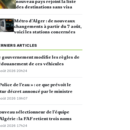
nouveau pays rejoint la liste
des destinations sans visa
Métro d’Alger : de nouveaux
changements à partir du 7 août,
voici les stations concernées
ERNIERS ARTICLES
 gouvernement modifie les règles de
édouanement de ces véhicules
août 2026
·
20h24
Police de l’eau » : ce que prévoit le
tur décret annoncé par le ministre
août 2026
·
19h07
uveau sélectionneur de l’équipe
Algérie : la FAF retient trois noms
août 2026
·
17h24