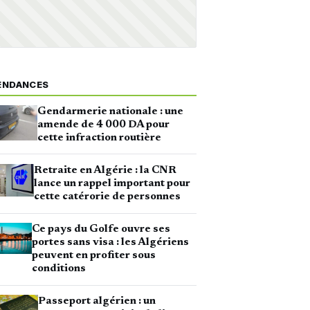
ENDANCES
Gendarmerie nationale : une
amende de 4 000 DA pour
cette infraction routière
Retraite en Algérie : la CNR
lance un rappel important pour
cette catérorie de personnes
Ce pays du Golfe ouvre ses
portes sans visa : les Algériens
peuvent en profiter sous
conditions
Passeport algérien : un