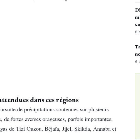
Di
mè
co
6 
Ta
no
6 
 attendues dans ces régions
rsuite de précipitations soutenues sur plusieurs
, de fortes averses orageuses, parfois importantes,
ayas de Tizi Ouzou, Béjaïa, Jijel, Skikda, Annaba et