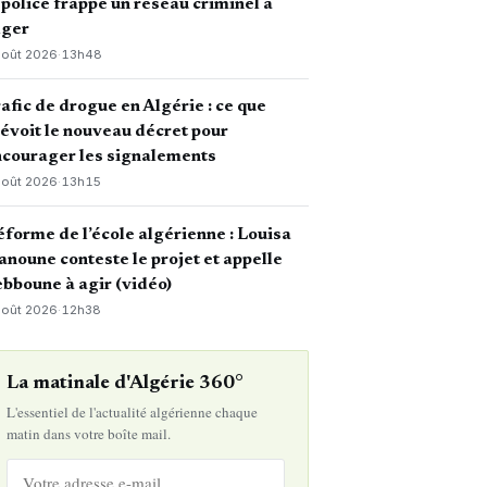
 police frappe un réseau criminel à
lger
août 2026
·
13h48
afic de drogue en Algérie : ce que
évoit le nouveau décret pour
courager les signalements
août 2026
·
13h15
forme de l’école algérienne : Louisa
noune conteste le projet et appelle
bboune à agir (vidéo)
août 2026
·
12h38
La matinale d'Algérie 360°
L'essentiel de l'actualité algérienne chaque
matin dans votre boîte mail.