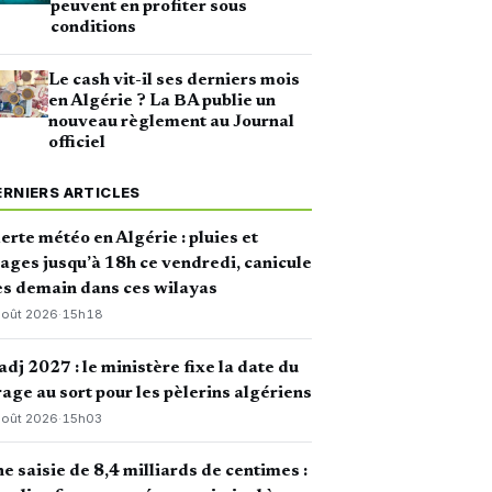
peuvent en profiter sous
conditions
Le cash vit-il ses derniers mois
en Algérie ? La BA publie un
nouveau règlement au Journal
officiel
ERNIERS ARTICLES
erte météo en Algérie : pluies et
ages jusqu’à 18h ce vendredi, canicule
s demain dans ces wilayas
août 2026
·
15h18
dj 2027 : le ministère fixe la date du
rage au sort pour les pèlerins algériens
août 2026
·
15h03
e saisie de 8,4 milliards de centimes :