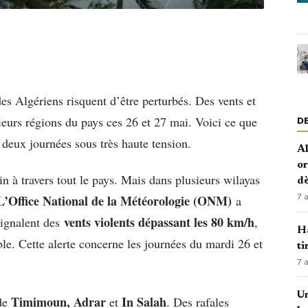
 des Algériens risquent d’être perturbés. Des vents et
ieurs régions du pays ces 26 et 27 mai. Voici ce que
D
 deux journées sous très haute tension.
Al
or
in à travers tout le pays. Mais dans plusieurs wilayas
dè
7 
L’Office National de la Météorologie (ONM)
a
vents violents dépassant les 80 km/h
signalent des
,
Ha
. Cette alerte concerne les journées du mardi 26 et
ti
7 
Un
Timimoun, Adrar
In Salah
 de
et
. Des rafales