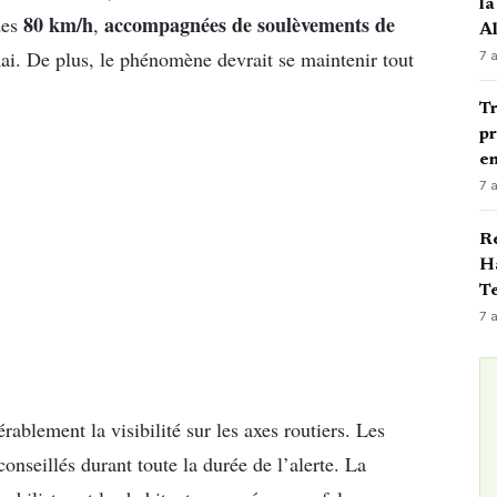
la
80 km/h
accompagnées de soulèvements de
des
,
A
mai. De plus, le phénomène devrait se maintenir tout
7 
Tr
pr
en
7 
Ré
Ha
Te
7 
ablement la visibilité sur les axes routiers. Les
nseillés durant toute la durée de l’alerte. La