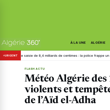
À LA UNE
ALGÉRIE
e saisie de 8,4 milliards de centimes : la police frappe un réseau crimi
URGENT
FLASH ACTU
Météo Algérie des 
violents et tempêtes
de l’Aïd el-Adha