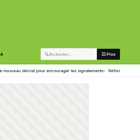
🔍
RA
Plus
décret pour encourager les signalements
Réforme de l’école algérienn