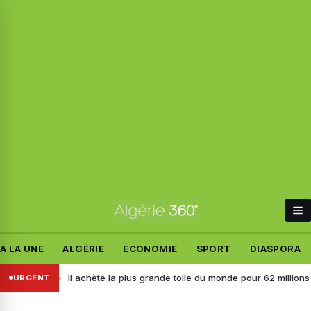
À LA UNE
ALGÉRIE
ÉCONOMIE
SPORT
DIASPORA
ayas
Il achète la plus grande toile du monde pour 62 millions $ : un 
URGENT