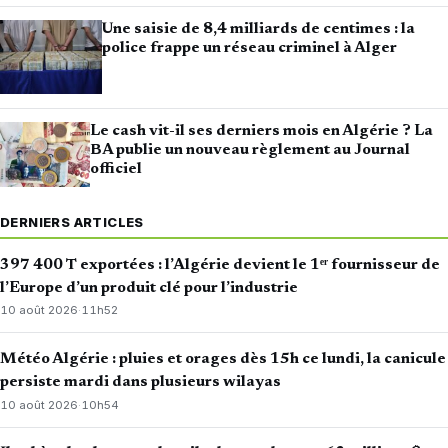
Une saisie de 8,4 milliards de centimes : la
police frappe un réseau criminel à Alger
Le cash vit-il ses derniers mois en Algérie ? La
BA publie un nouveau règlement au Journal
officiel
DERNIERS ARTICLES
397 400 T exportées : l’Algérie devient le 1ᵉʳ fournisseur de
l’Europe d’un produit clé pour l’industrie
10 août 2026
·
11h52
Météo Algérie : pluies et orages dès 15h ce lundi, la canicule
persiste mardi dans plusieurs wilayas
10 août 2026
·
10h54