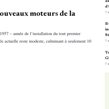
as
d’
7 
s nouveaux moteurs de la
Il
in
 1957 – année de l’installation du tout premier
Sé
lée actuelle reste modeste, culminant à seulement 10
7 
To
GN
7 