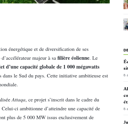
tion énergétique et de diversification de ses
D
filière éolienne
p d’accélérateur majeur à sa
. Le
Éc
et d’une capacité globale de 1 000 mégawatts
si
ués dans le Sud du pays. Cette initiative ambitieuse est
8 
mondiale.
Al
co
alisée
Attaqa
, ce projet s’inscrit dans le cadre du
é
 Celui-ci ambitionne d’atteindre une capacité de
8 
ont plus de 5 000 MW issus exclusivement de
J