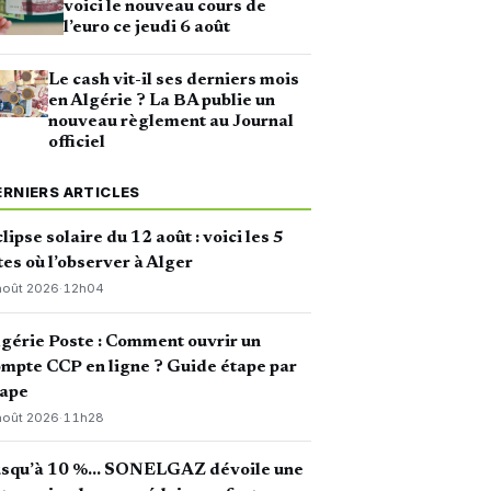
voici le nouveau cours de
l’euro ce jeudi 6 août
Le cash vit-il ses derniers mois
en Algérie ? La BA publie un
nouveau règlement au Journal
officiel
ERNIERS ARTICLES
lipse solaire du 12 août : voici les 5
tes où l’observer à Alger
août 2026
·
12h04
gérie Poste : Comment ouvrir un
mpte CCP en ligne ? Guide étape par
tape
août 2026
·
11h28
usqu’à 10 %… SONELGAZ dévoile une