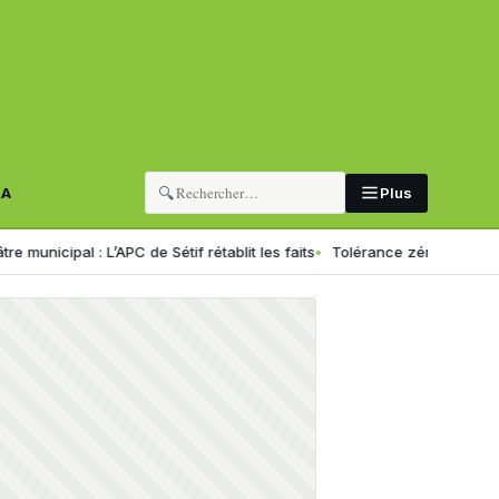
🔍
RA
Plus
: L’APC de Sétif rétablit les faits
Tolérance zéro pour les chauffeurs