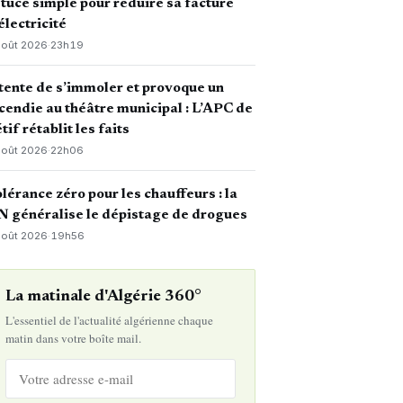
tuce simple pour réduire sa facture
électricité
août 2026
·
23h19
 tente de s’immoler et provoque un
cendie au théâtre municipal : L’APC de
tif rétablit les faits
août 2026
·
22h06
lérance zéro pour les chauffeurs : la
 généralise le dépistage de drogues
août 2026
·
19h56
La matinale d'Algérie 360°
L'essentiel de l'actualité algérienne chaque
matin dans votre boîte mail.