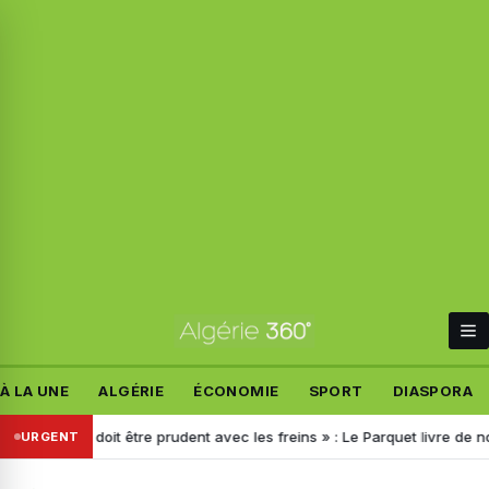
À LA UNE
ALGÉRIE
ÉCONOMIE
SPORT
DIASPORA
 On doit être prudent avec les freins » : Le Parquet livre de nouveaux
URGENT