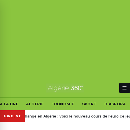
À LA UNE
ALGÉRIE
ÉCONOMIE
SPORT
DIASPORA
 de change en Algérie : voici le nouveau cours de l’euro ce jeudi 6 ao
URGENT