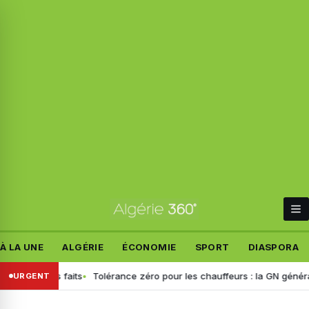
À LA UNE
ALGÉRIE
ÉCONOMIE
SPORT
DIASPORA
ablit les faits
Tolérance zéro pour les chauffeurs : la GN généralise
URGENT