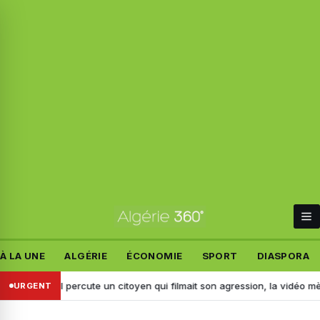
À LA UNE
ALGÉRIE
ÉCONOMIE
SPORT
DIASPORA
dj : il percute un citoyen qui filmait son agression, la vidéo mène à son
URGENT