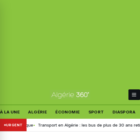
À LA UNE
ALGÉRIE
ÉCONOMIE
SPORT
DIASPORA
lémique
Transport en Algérie : les bus de plus de 30 ans retirés, voici
URGENT