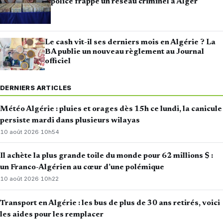
police frappe un réseau criminel à Alger
Le cash vit-il ses derniers mois en Algérie ? La
BA publie un nouveau règlement au Journal
officiel
DERNIERS ARTICLES
Météo Algérie : pluies et orages dès 15h ce lundi, la canicule
persiste mardi dans plusieurs wilayas
10 août 2026
·
10h54
Il achète la plus grande toile du monde pour 62 millions $ :
un Franco-Algérien au cœur d’une polémique
10 août 2026
·
10h22
Transport en Algérie : les bus de plus de 30 ans retirés, voici
les aides pour les remplacer