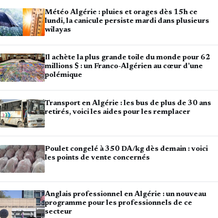
Météo Algérie : pluies et orages dès 15h ce
lundi, la canicule persiste mardi dans plusieurs
wilayas
Il achète la plus grande toile du monde pour 62
millions $ : un Franco-Algérien au cœur d’une
polémique
Transport en Algérie : les bus de plus de 30 ans
retirés, voici les aides pour les remplacer
Poulet congelé à 350 DA/kg dès demain : voici
les points de vente concernés
Anglais professionnel en Algérie : un nouveau
programme pour les professionnels de ce
secteur