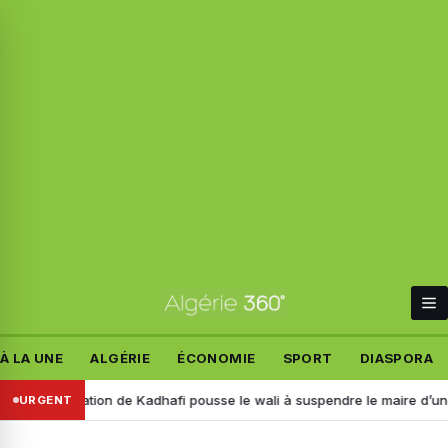
À LA UNE
ALGÉRIE
ÉCONOMIE
SPORT
DIASPORA
 citation de Kadhafi pousse le wali à suspendre le maire d’une APC à
URGENT