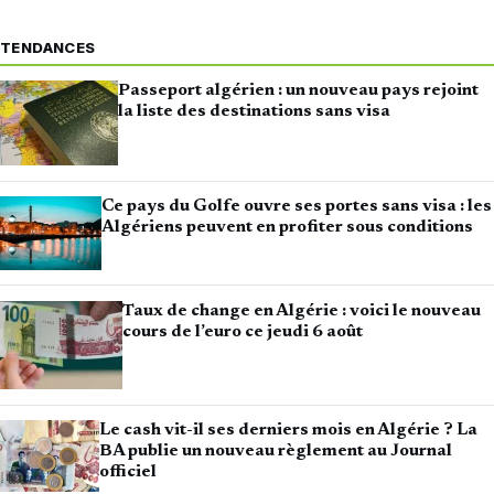
TENDANCES
Passeport algérien : un nouveau pays rejoint
la liste des destinations sans visa
Ce pays du Golfe ouvre ses portes sans visa : les
Algériens peuvent en profiter sous conditions
Taux de change en Algérie : voici le nouveau
cours de l’euro ce jeudi 6 août
Le cash vit-il ses derniers mois en Algérie ? La
BA publie un nouveau règlement au Journal
officiel