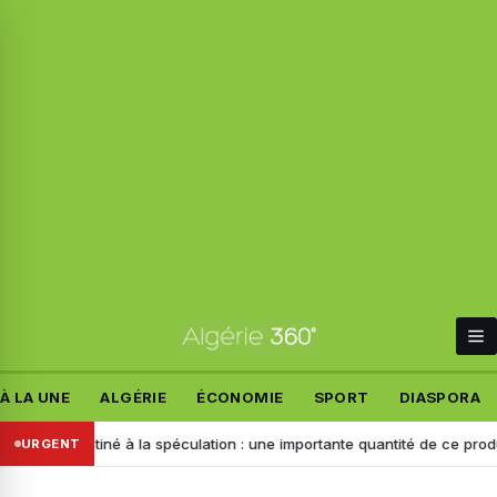
À LA UNE
ALGÉRIE
ÉCONOMIE
SPORT
DIASPORA
Destiné à la spéculation : une importante quantité de ce produit saisie 
URGENT