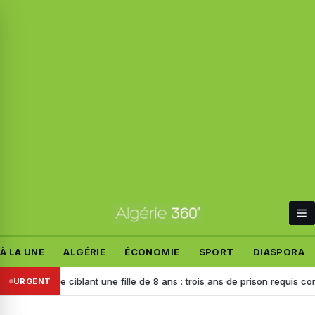
À LA UNE
ALGÉRIE
ÉCONOMIE
SPORT
DIASPORA
ne ciblant une fille de 8 ans : trois ans de prison requis contre l’auteur
URGENT