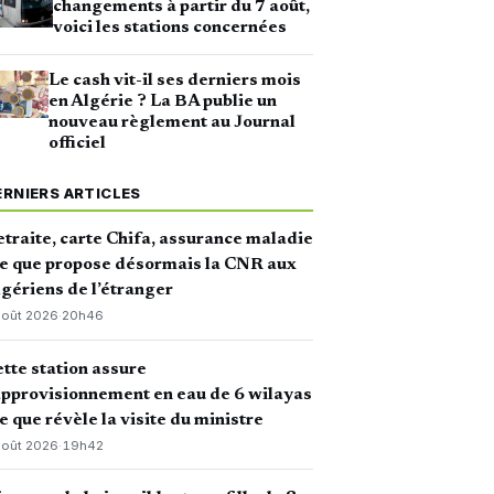
changements à partir du 7 août,
voici les stations concernées
Le cash vit-il ses derniers mois
en Algérie ? La BA publie un
nouveau règlement au Journal
officiel
ERNIERS ARTICLES
traite, carte Chifa, assurance maladie
ce que propose désormais la CNR aux
gériens de l’étranger
août 2026
·
20h46
tte station assure
approvisionnement en eau de 6 wilayas
ce que révèle la visite du ministre
août 2026
·
19h42