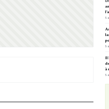
Di
an
l’
5 
A
la
po
5 
Il
de
à 
5 