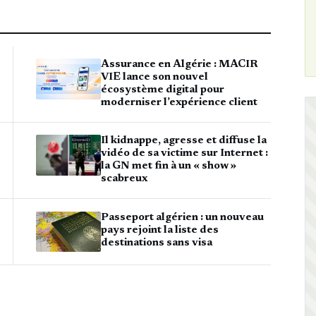
Assurance en Algérie : MACIR
VIE lance son nouvel
écosystème digital pour
moderniser l’expérience client
Il kidnappe, agresse et diffuse la
vidéo de sa victime sur Internet :
la GN met fin à un « show »
scabreux
Passeport algérien : un nouveau
pays rejoint la liste des
destinations sans visa