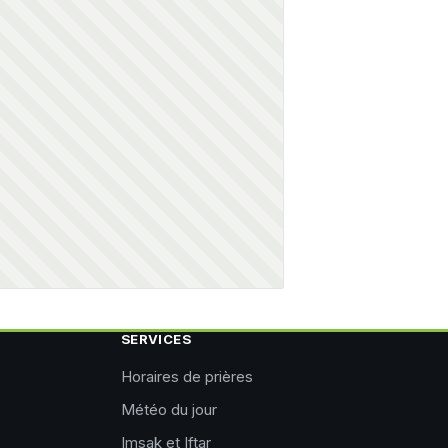
SERVICES
Horaires de prières
Météo du jour
Imsak et Iftar