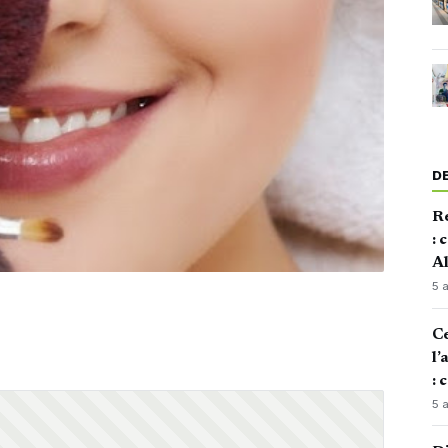
D
Re
: 
Al
5 
Ce
l’
: 
5 