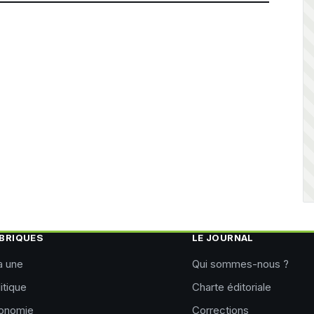
BRIQUES
LE JOURNAL
a une
Qui sommes-nous ?
itique
Charte éditoriale
onomie
Corrections