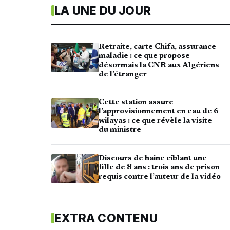
LA UNE DU JOUR
Retraite, carte Chifa, assurance
maladie : ce que propose
désormais la CNR aux Algériens
de l’étranger
Cette station assure
l’approvisionnement en eau de 6
wilayas : ce que révèle la visite
du ministre
Discours de haine ciblant une
fille de 8 ans : trois ans de prison
requis contre l’auteur de la vidéo
EXTRA CONTENU