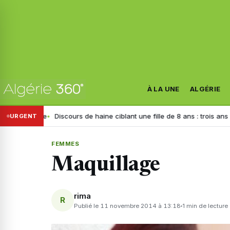
À LA UNE
ALGÉRIE
tre
Discours de haine ciblant une fille de 8 ans : trois ans de prison r
URGENT
FEMMES
Maquillage
rima
R
Publié le 11 novembre 2014 à 13:18
1 min de lecture