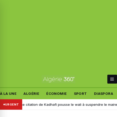
À LA UNE
ALGÉRIE
ÉCONOMIE
SPORT
DIASPORA
Une citation de Kadhafi pousse le wali à suspendre le maire d’une A
URGENT