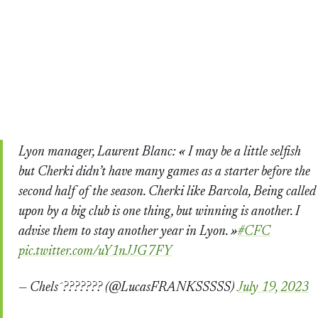
Lyon manager, Laurent Blanc: « I may be a little selfish
but Cherki didn’t have many games as a starter before the
second half of the season. Cherki like Barcola, Being called
upon by a big club is one thing, but winning is another. I
advise them to stay another year in Lyon. »
#CFC
pic.twitter.com/uY1nJJG7FY
— Chels??????? (@LucasFRANKSSSSS)
July 19, 2023