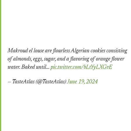
Makroud el louse are flourless Algerian cookies consisting
of almonds, eggs, sugar, and a flavoring of orange flower
water. Baked until…
pic.twitter.com/bLtYyLXGvE
— TasteAtlas (@TasteAtlas)
June 19, 2024