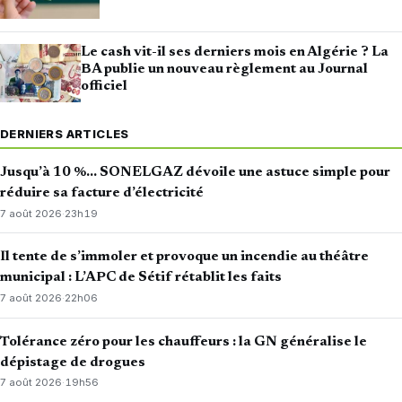
Le cash vit-il ses derniers mois en Algérie ? La
BA publie un nouveau règlement au Journal
officiel
DERNIERS ARTICLES
Jusqu’à 10 %… SONELGAZ dévoile une astuce simple pour
réduire sa facture d’électricité
7 août 2026
·
23h19
Il tente de s’immoler et provoque un incendie au théâtre
municipal : L’APC de Sétif rétablit les faits
7 août 2026
·
22h06
Tolérance zéro pour les chauffeurs : la GN généralise le
dépistage de drogues
7 août 2026
·
19h56