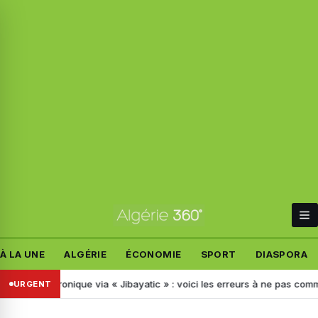
À LA UNE
ALGÉRIE
ÉCONOMIE
SPORT
DIASPORA
lectronique via « Jibayatic » : voici les erreurs à ne pas commettre
URGENT