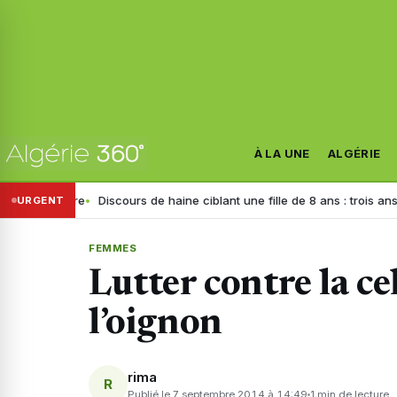
À LA UNE
ALGÉRIE
nistre
Discours de haine ciblant une fille de 8 ans : trois ans de priso
URGENT
FEMMES
Lutter contre la ce
l’oignon
rima
R
Publié le 7 septembre 2014 à 14:49
1 min de lecture