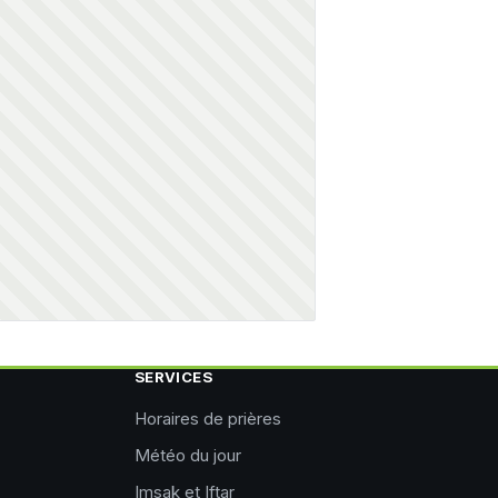
SERVICES
Horaires de prières
Météo du jour
Imsak et Iftar