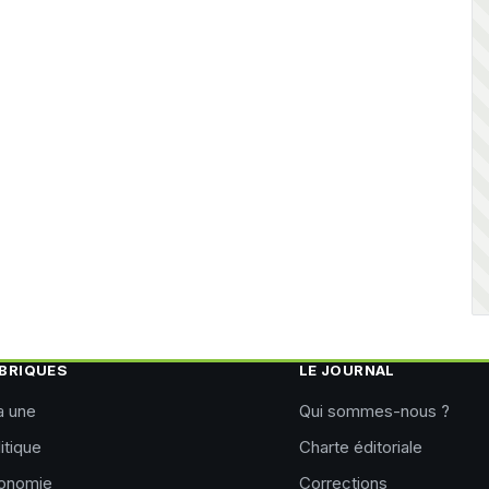
BRIQUES
LE JOURNAL
a une
Qui sommes-nous ?
itique
Charte éditoriale
onomie
Corrections