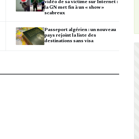
vidéo de sa victime sur Internet :
la GN met fin à un « show »
scabreux
Passeport algérien : un nouveau
pays rejoint la liste des
destinations sans visa