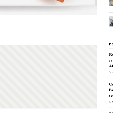
D
Re
: 
Al
5 
Ce
l’
: 
5 