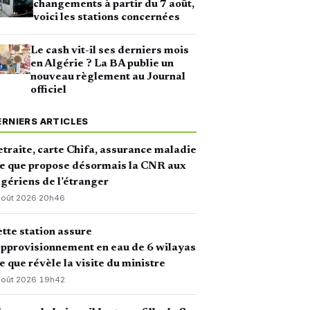
changements à partir du 7 août,
voici les stations concernées
Le cash vit-il ses derniers mois
en Algérie ? La BA publie un
nouveau règlement au Journal
officiel
ERNIERS ARTICLES
traite, carte Chifa, assurance maladie
ce que propose désormais la CNR aux
gériens de l’étranger
août 2026
·
20h46
tte station assure
approvisionnement en eau de 6 wilayas
ce que révèle la visite du ministre
août 2026
·
19h42