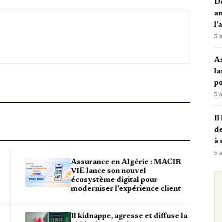
Di
an
l’
5 
A
la
po
5 
Il
de
à 
5 
Assurance en Algérie : MACIR
VIE lance son nouvel
écosystème digital pour
moderniser l’expérience client
Il kidnappe, agresse et diffuse la