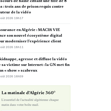
scours de haine ciblant une fille de 8
s : trois ans de prison requis contre
auteur de la vidéo
août 2026
·
19h17
ssurance en Algérie : MACIR VIE
nce son nouvel écosystème digital
ur moderniser l’expérience client
août 2026
·
18h11
 kidnappe, agresse et diffuse la vidéo
 sa victime sur Internet : la GN met fin
un « show » scabreux
août 2026
·
16h59
La matinale d'Algérie 360°
L'essentiel de l'actualité algérienne chaque
matin dans votre boîte mail.