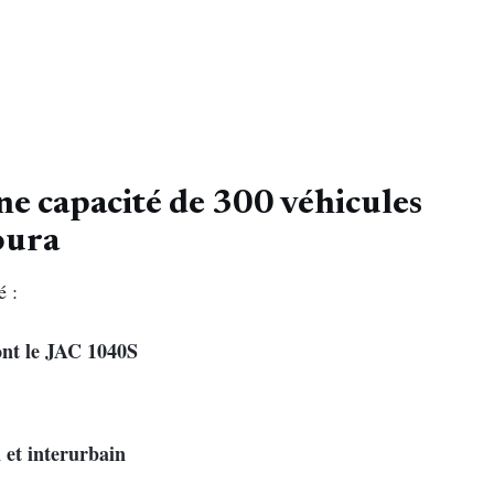
e capacité de 300 véhicules
oura
é :
dont le JAC 1040S
 et interurbain