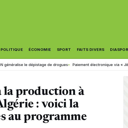
POLITIQUE
ÉCONOMIE
SPORT
FAITS DIVERS
DIASPO
e le dépistage de drogues
Paiement électronique via « Jibayatic » : v
à la production à
gérie : voici la
es au programme