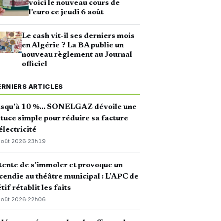
voici le nouveau cours de
l’euro ce jeudi 6 août
Le cash vit-il ses derniers mois
en Algérie ? La BA publie un
nouveau règlement au Journal
officiel
ERNIERS ARTICLES
usqu’à 10 %… SONELGAZ dévoile une
tuce simple pour réduire sa facture
électricité
août 2026
·
23h19
 tente de s’immoler et provoque un
cendie au théâtre municipal : L’APC de
tif rétablit les faits
août 2026
·
22h06