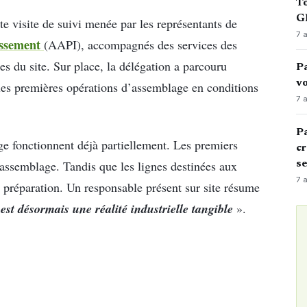
To
GN
te visite de suivi menée par les représentants de
7 
issement
(AAPI), accompagnés des services des
s du site. Sur place, la délégation a parcouru
Pa
vo
les premières opérations d’assemblage en conditions
7 
Pa
ge fonctionnent déjà partiellement. Les premiers
cr
’assemblage. Tandis que les lignes destinées aux
s
7 
e préparation. Un responsable présent sur site résume
est désormais une réalité industrielle tangible
».