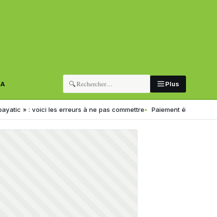
🔍
RA
Plus
oici les erreurs à ne pas commettre
Paiement électronique en Algérie