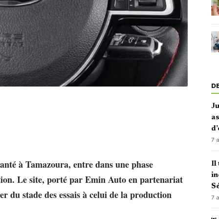
D
J
as
d’
7 
anté à Tamazoura, entre dans une phase
Il
in
ion. Le site, porté par
Emin Auto
en partenariat
Sé
er du stade des essais à celui de la production
7 