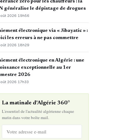
lérance zéro pour les chauffeurs : la
 généralise le dépistage de drogues
août 2026
·
19h56
iement électronique via « Jibayatic » :
ici les erreurs à ne pas commettre
août 2026
·
18h29
iement électronique en Algérie : une
oissance exceptionnelle au 1er
emestre 2026
août 2026
·
17h33
La matinale d'Algérie 360°
L'essentiel de l'actualité algérienne chaque
matin dans votre boîte mail.