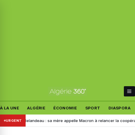
À LA UNE
ALGÉRIE
ÉCONOMIE
SPORT
DIASPORA
 Manon Relandeau : sa mère appelle Macron à relancer la coopération a
URGENT