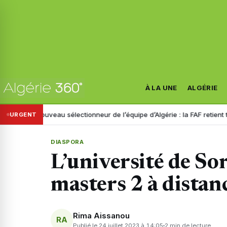
À LA UNE
ALGÉRIE
Nouveau sélectionneur de l’équipe d’Algérie : la FAF retient trois noms
URGENT
DIASPORA
L’université de S
masters 2 à distan
Rima Aissanou
RA
Publié le 24 juillet 2023 à 14:05
2 min de lecture