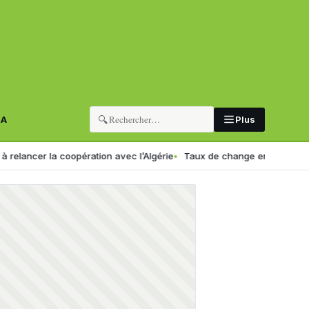
🔍
RA
Plus
a coopération avec l’Algérie
Taux de change en Algérie : voici le nou