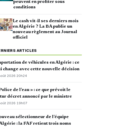
peuvent en profiter sous
conditions
Le cash vit-il ses derniers mois
en Algérie ? La BA publie un
nouveau règlement au Journal
officiel
ERNIERS ARTICLES
portation de véhicules en Algérie : ce
i change avec cette nouvelle décision
août 2026
·
20h24
Police de l’eau » : ce que prévoit le
tur décret annoncé par le ministre
août 2026
·
19h07
uveau sélectionneur de l’équipe
Algérie : la FAF retient trois noms