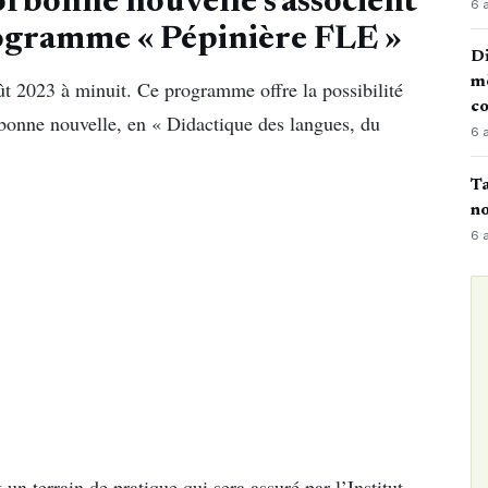
Sorbonne nouvelle s’associent
6 
ogramme « Pépinière FLE »
Di
mè
ût 2023 à minuit. Ce programme offre la possibilité
co
rbonne nouvelle, en « Didactique des langues, du
6 
Ta
no
6 
 un terrain de pratique qui sera assuré par l’Institut