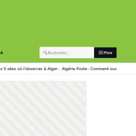
🔍
RA
Plus
ù l’observer à Alger
Algérie Poste : Comment ouvrir un compte CCP en