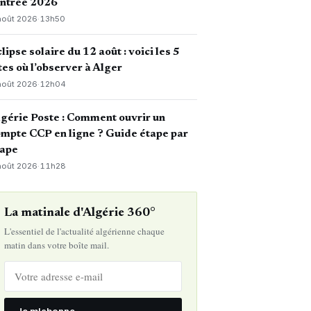
entrée 2026
août 2026
·
13h50
lipse solaire du 12 août : voici les 5
tes où l’observer à Alger
août 2026
·
12h04
gérie Poste : Comment ouvrir un
mpte CCP en ligne ? Guide étape par
tape
août 2026
·
11h28
La matinale d'Algérie 360°
L'essentiel de l'actualité algérienne chaque
matin dans votre boîte mail.
Je m'abonne