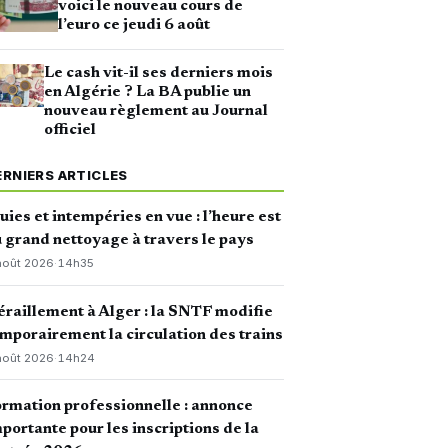
voici le nouveau cours de
l’euro ce jeudi 6 août
Le cash vit-il ses derniers mois
en Algérie ? La BA publie un
nouveau règlement au Journal
officiel
ERNIERS ARTICLES
uies et intempéries en vue : l’heure est
 grand nettoyage à travers le pays
août 2026
·
14h35
raillement à Alger : la SNTF modifie
mporairement la circulation des trains
août 2026
·
14h24
rmation professionnelle : annonce
portante pour les inscriptions de la