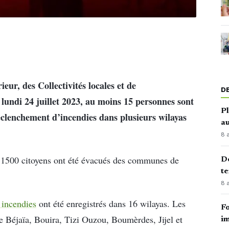
ur, des Collectivités locales et de
D
lundi 24 juillet 2023, au moins 15 personnes sont
Pl
déclenchement d’incendies dans plusieurs wilayas
au
8 
ue 1500 citoyens ont été évacués des communes de
Dé
te
8 
 incendies
ont été enregistrés dans 16 wilayas. Les
Fo
de Béjaïa, Bouira, Tizi Ouzou, Boumèrdes, Jijel et
im