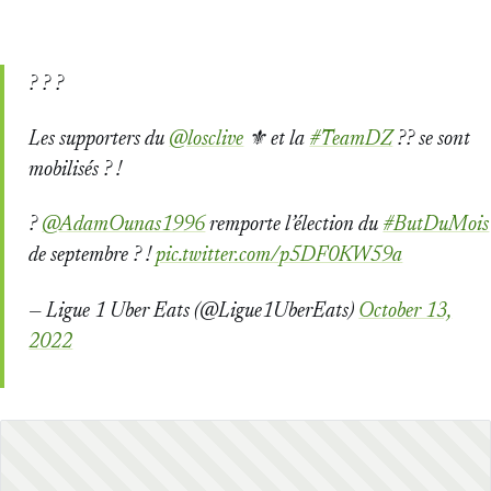
? ? ?
Les supporters du
@losclive
⚜ et la
#TeamDZ
?? se sont
mobilisés ? !
?
@AdamOunas1996
remporte l’élection du
#ButDuMois
de septembre ? !
pic.twitter.com/p5DF0KW59a
— Ligue 1 Uber Eats (@Ligue1UberEats)
October 13,
2022