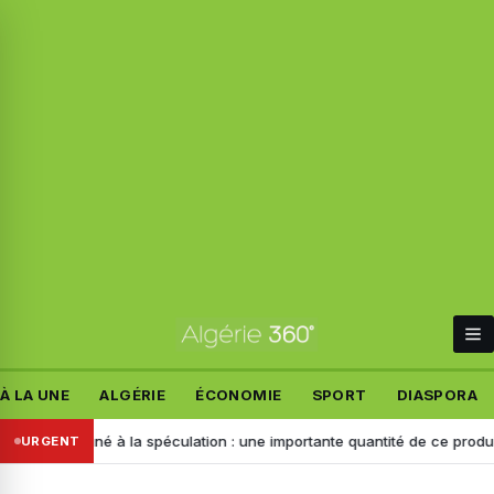
À LA UNE
ALGÉRIE
ÉCONOMIE
SPORT
DIASPORA
stiné à la spéculation : une importante quantité de ce produit saisie à 
URGENT