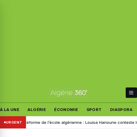
À LA UNE
ALGÉRIE
ÉCONOMIE
SPORT
DIASPORA
s
Réforme de l’école algérienne : Louisa Hanoune conteste le projet 
URGENT