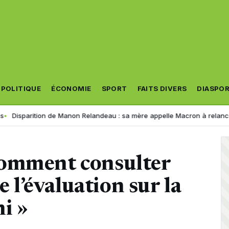
POLITIQUE
ÉCONOMIE
SPORT
FAITS DIVERS
DIASPO
tion de Manon Relandeau : sa mère appelle Macron à relancer la coopér
comment consulter
e l’évaluation sur la
i »