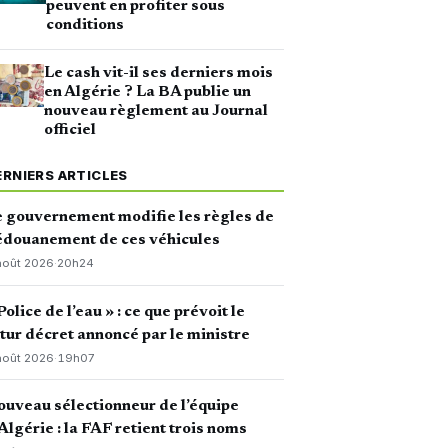
peuvent en profiter sous
conditions
Le cash vit-il ses derniers mois
en Algérie ? La BA publie un
nouveau règlement au Journal
officiel
ERNIERS ARTICLES
 gouvernement modifie les règles de
édouanement de ces véhicules
août 2026
·
20h24
Police de l’eau » : ce que prévoit le
tur décret annoncé par le ministre
août 2026
·
19h07
uveau sélectionneur de l’équipe
Algérie : la FAF retient trois noms