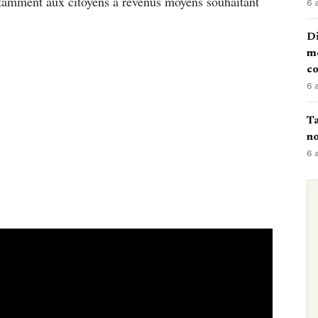
tamment aux citoyens à revenus moyens souhaitant
6 
Di
mè
co
6 
Ta
no
6 