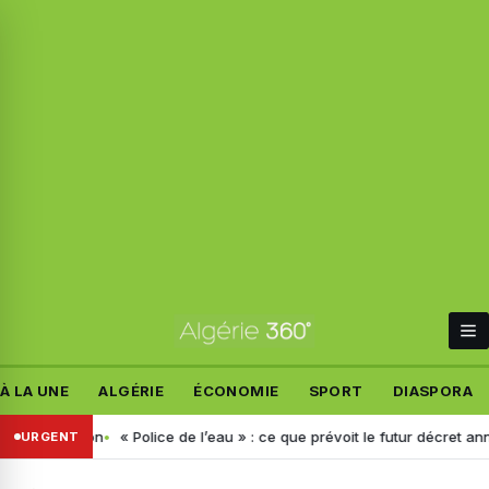
À LA UNE
ALGÉRIE
ÉCONOMIE
SPORT
DIASPORA
décision
« Police de l’eau » : ce que prévoit le futur décret annoncé p
URGENT