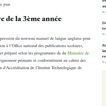
Pl
e jour.
au
8 
re de la 3ème année
Dé
te
8 
impression du nouveau manuel de langue anglaise pour
ion à l’Office national des publications scolaires,
Fo
im
t et préparé selon les programmes de du
Ministère de
r
seignement primaire et conformément au cahier des
8 
 d’Accréditation de l’Institut Technologique de