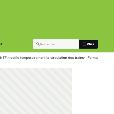
🔍
RA
Plus
e temporairement la circulation des trains
Formation professionnelle :