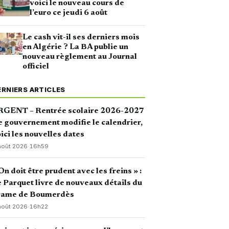
voici le nouveau cours de
l’euro ce jeudi 6 août
Le cash vit-il ses derniers mois
en Algérie ? La BA publie un
nouveau règlement au Journal
officiel
ERNIERS ARTICLES
RGENT – Rentrée scolaire 2026-2027
le gouvernement modifie le calendrier,
ici les nouvelles dates
août 2026
·
16h59
On doit être prudent avec les freins » :
 Parquet livre de nouveaux détails du
rame de Boumerdès
août 2026
·
16h22