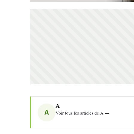
A
A
Voir tous les articles de A →