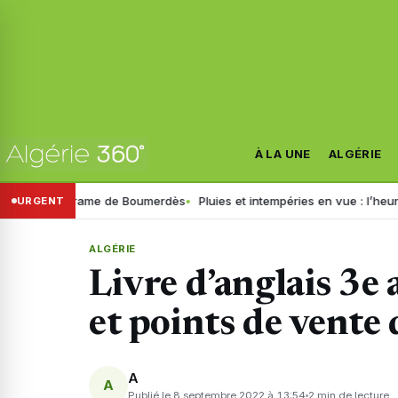
À LA UNE
ALGÉRIE
 du drame de Boumerdès
Pluies et intempéries en vue : l’heure est au 
URGENT
ALGÉRIE
Livre d’anglais 3e 
et points de vente 
A
A
Publié le 8 septembre 2022 à 13:54
2 min de lecture