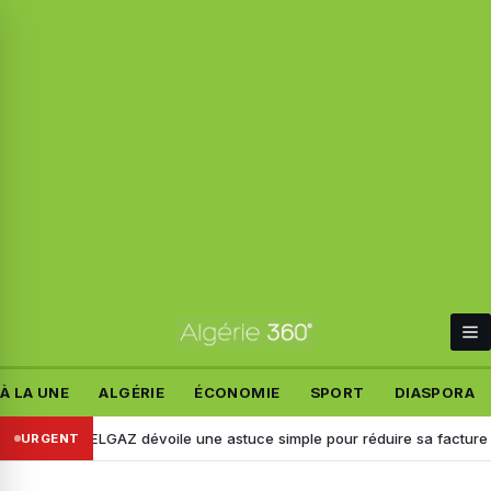
À LA UNE
ALGÉRIE
ÉCONOMIE
SPORT
DIASPORA
… SONELGAZ dévoile une astuce simple pour réduire sa facture d’élect
URGENT