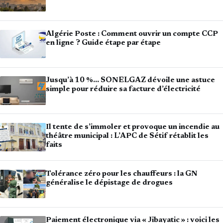
Algérie Poste : Comment ouvrir un compte CCP
en ligne ? Guide étape par étape
Jusqu’à 10 %… SONELGAZ dévoile une astuce
simple pour réduire sa facture d’électricité
Il tente de s’immoler et provoque un incendie au
théâtre municipal : L’APC de Sétif rétablit les
faits
Tolérance zéro pour les chauffeurs : la GN
généralise le dépistage de drogues
Paiement électronique via « Jibayatic » : voici les