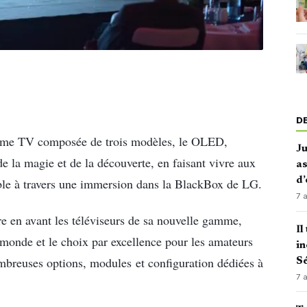
D
amme TV composée de trois modèles, le OLED,
J
 la magie et de la découverte, en faisant vivre aux
as
d’
able à travers une immersion dans la BlackBox de LG.
7 
e en avant les téléviseurs de sa nouvelle gamme,
Il
monde et le choix par excellence pour les amateurs
in
mbreuses options, modules et configuration dédiées à
Sé
7 