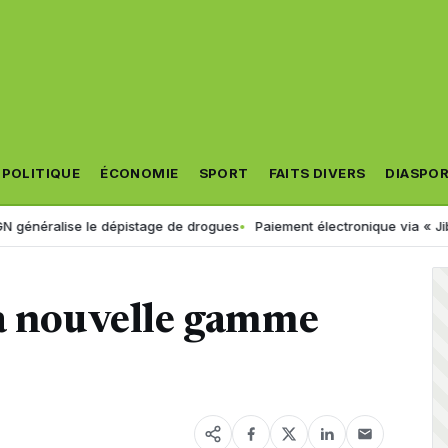
POLITIQUE
ÉCONOMIE
SPORT
FAITS DIVERS
DIASPO
e le dépistage de drogues
Paiement électronique via « Jibayatic » : v
sa nouvelle gamme