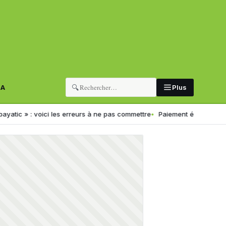
🔍
RA
Plus
oici les erreurs à ne pas commettre
Paiement électronique en Algérie