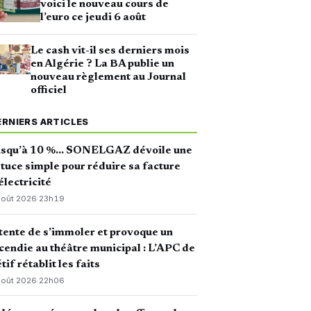
voici le nouveau cours de
l’euro ce jeudi 6 août
Le cash vit-il ses derniers mois
en Algérie ? La BA publie un
nouveau règlement au Journal
officiel
ERNIERS ARTICLES
usqu’à 10 %… SONELGAZ dévoile une
tuce simple pour réduire sa facture
électricité
août 2026
·
23h19
 tente de s’immoler et provoque un
cendie au théâtre municipal : L’APC de
tif rétablit les faits
août 2026
·
22h06