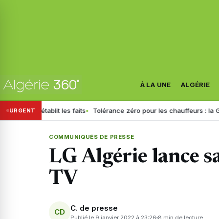
À LA UNE
ALGÉRIE
tablit les faits
Tolérance zéro pour les chauffeurs : la GN généralis
URGENT
COMMUNIQUÉS DE PRESSE
LG Algérie lance 
TV
C. de presse
CD
Publié le 9 janvier 2022 à 23:26
8 min de lecture