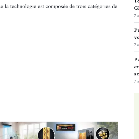
To
e la technologie est composée de trois catégories de
GN
7 
Pa
vo
7 
Pa
cr
s
7 