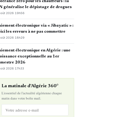
lérance zéro pour les chauffeurs : la
 généralise le dépistage de drogues
août 2026
·
19h56
iement électronique via « Jibayatic » :
ici les erreurs à ne pas commettre
août 2026
·
18h29
iement électronique en Algérie : une
oissance exceptionnelle au 1er
emestre 2026
août 2026
·
17h33
La matinale d'Algérie 360°
L'essentiel de l'actualité algérienne chaque
matin dans votre boîte mail.