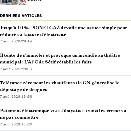
officiel
DERNIERS ARTICLES
Jusqu’à 10 %… SONELGAZ dévoile une astuce simple pour
réduire sa facture d’électricité
7 août 2026
·
23h19
Il tente de s’immoler et provoque un incendie au théâtre
municipal : L’APC de Sétif rétablit les faits
7 août 2026
·
22h06
Tolérance zéro pour les chauffeurs : la GN généralise le
dépistage de drogues
7 août 2026
·
19h56
Paiement électronique via « Jibayatic » : voici les erreurs à
ne pas commettre
7 août 2026
·
18h29