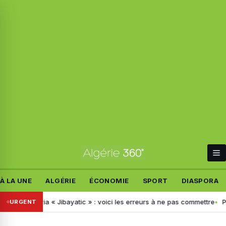
À LA UNE
ALGÉRIE
ÉCONOMIE
SPORT
DIASPORA
ue via « Jibayatic » : voici les erreurs à ne pas commettre
Paiement 
URGENT